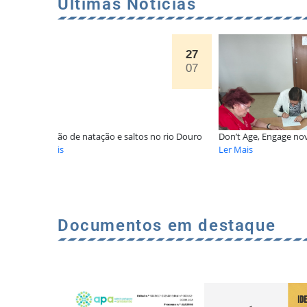
Últimas Notícias
27
23
07
07
o rio Douro
Don’t Age, Engage novamente na Santa Casa
Oficina de Con
Ler Mais
Ler Mais
Documentos em destaque