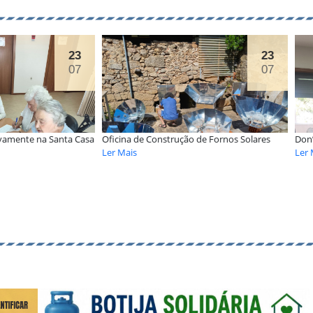
23
22
07
07
strução de Fornos Solares
Don’t Age, Engage! na Santa Casa
Ler Mais
2026
Janeiro
Fevereiro
Março