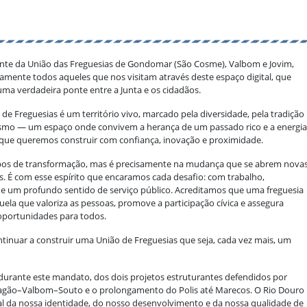
te da União das Freguesias de Gondomar (São Cosme), Valbom e Jovim,
amente todos aqueles que nos visitam através deste espaço digital, que
uma verdadeira ponte entre a Junta e os cidadãos.
de Freguesias é um território vivo, marcado pela diversidade, pela tradição
smo — um espaço onde convivem a herança de um passado rico e a energia
que queremos construir com confiança, inovação e proximidade.
os de transformação, mas é precisamente na mudança que se abrem nova
. É com esse espírito que encaramos cada desafio: com trabalho,
 e um profundo sentido de serviço público. Acreditamos que uma freguesia
ela que valoriza as pessoas, promove a participação cívica e assegura
oportunidades para todos.
inuar a construir uma União de Freguesias que seja, cada vez mais, um
durante este mandato, dos dois projetos estruturantes defendidos por
 Dragão–Valbom–Souto e o prolongamento do Polis até Marecos. O Rio Douro
al da nossa identidade, do nosso desenvolvimento e da nossa qualidade de