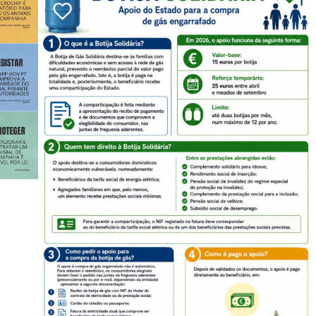
Abril
Maio
Junho
Julho
Agosto
Setembro
Outubro
Novembro
Dezembro