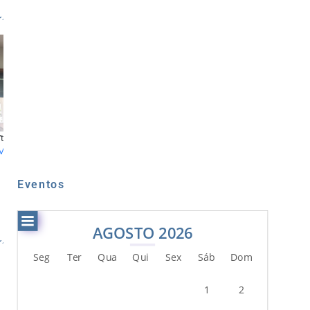
04
08
Consulta Pública
Convívio de Funcionários
Ler Mais
Ler Mais
Eventos
AGOSTO 2026
Seg
Ter
Qua
Qui
Sex
Sáb
Dom
1
2