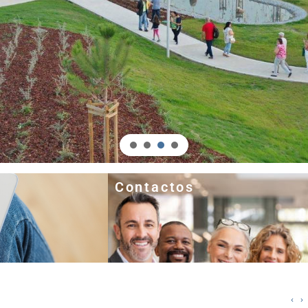
Contactos
‹
›