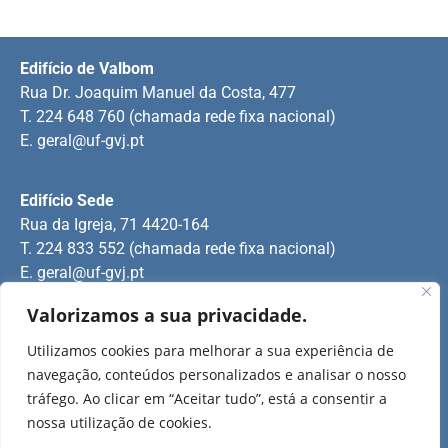
Edifício de Valbom
Rua Dr. Joaquim Manuel da Costa, 477
T. 224 648 760 (chamada rede fixa nacional)
E.
geral@uf-gvj.pt
Edifício Sede
Rua da Igreja, 71 4420-164
T. 224 833 552 (chamada rede fixa nacional)
E.
geral@uf-gvj.pt
Valorizamos a sua privacidade.
Edifício de Jovim
Utilizamos cookies para melhorar a sua experiência de
Rua Manuel Pinto Martins
navegação, conteúdos personalizados e analisar o nosso
T. 224 509 703 (chamada rede fixa nacional)
tráfego. Ao clicar em “Aceitar tudo”, está a consentir a
E.
geral@uf-gvj.pt
nossa utilização de cookies.