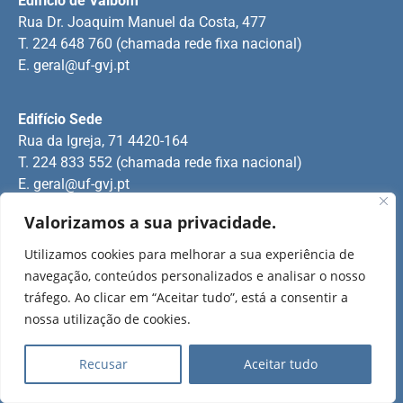
Edifício de Valbom
Rua Dr. Joaquim Manuel da Costa, 477
T. 224 648 760 (chamada rede fixa nacional)
E.
geral@uf-gvj.pt
Edifício Sede
Rua da Igreja, 71 4420-164
T. 224 833 552 (chamada rede fixa nacional)
E.
geral@uf-gvj.pt
Valorizamos a sua privacidade.
Edifício de Jovim
Utilizamos cookies para melhorar a sua experiência de
Rua Manuel Pinto Martins
navegação, conteúdos personalizados e analisar o nosso
T. 224 509 703 (chamada rede fixa nacional)
tráfego. Ao clicar em “Aceitar tudo”, está a consentir a
E.
geral@uf-gvj.pt
nossa utilização de cookies.
Recusar
Aceitar tudo
2025 Todos os direitos reservados.