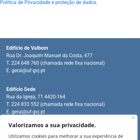
Política de Privacidade e proteção de dados.
Edifício de Valbom
Rua Dr. Joaquim Manuel da Costa, 477
T. 224 648 760 (chamada rede fixa nacional)
E.
geral@uf-gvj.pt
Edifício Sede
Rua da Igreja, 71 4420-164
T. 224 833 552 (chamada rede fixa nacional)
E.
geral@uf-gvj.pt
Valorizamos a sua privacidade.
Edifício de Jovim
Utilizamos cookies para melhorar a sua experiência de
Rua Manuel Pinto Martins