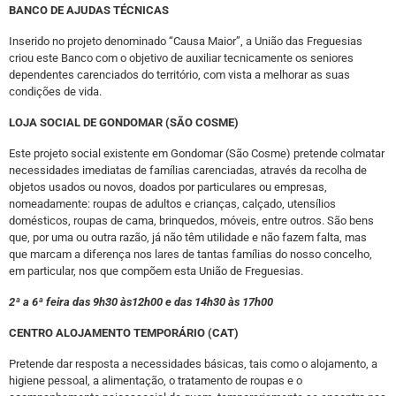
BANCO DE AJUDAS TÉCNICAS
Inserido no projeto denominado “Causa Maior”, a União das Freguesias
criou este Banco com o objetivo de auxiliar tecnicamente os seniores
dependentes carenciados do território, com vista a melhorar as suas
condições de vida.
LOJA SOCIAL DE GONDOMAR (SÃO COSME)
Este projeto social existente em Gondomar (São Cosme) pretende colmatar
necessidades imediatas de famílias carenciadas, através da recolha de
objetos usados ou novos, doados por particulares ou empresas,
nomeadamente: roupas de adultos e crianças, calçado, utensílios
domésticos, roupas de cama, brinquedos, móveis, entre outros. São bens
que, por uma ou outra razão, já não têm utilidade e não fazem falta, mas
que marcam a diferença nos lares de tantas famílias do nosso concelho,
em particular, nos que compõem esta União de Freguesias.
2ª a 6ª feira das 9h30 às12h00 e das 14h30 às 17h00
CENTRO ALOJAMENTO TEMPORÁRIO (CAT)
Pretende dar resposta a necessidades básicas, tais como o alojamento, a
higiene pessoal, a alimentação, o tratamento de roupas e o