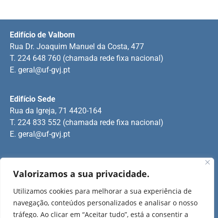
Edifício de Valbom
Rua Dr. Joaquim Manuel da Costa, 477
T. 224 648 760 (chamada rede fixa nacional)
E.
geral@uf-gvj.pt
Edifício Sede
Rua da Igreja, 71 4420-164
T. 224 833 552 (chamada rede fixa nacional)
E.
geral@uf-gvj.pt
Edifício de Jovim
Valorizamos a sua privacidade.
Rua Manuel Pinto Martins
T. 224 509 703 (chamada rede fixa nacional)
Utilizamos cookies para melhorar a sua experiência de
E.
geral@uf-gvj.pt
navegação, conteúdos personalizados e analisar o nosso
tráfego. Ao clicar em “Aceitar tudo”, está a consentir a