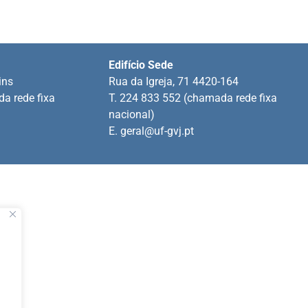
Edifício Sede
ins
Rua da Igreja, 71 4420-164
a rede fixa
T. 224 833 552 (chamada rede fixa
nacional)
E.
geral@uf-gvj.pt