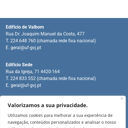
Edifício de Valbom
Rua Dr. Joaquim Manuel da Costa, 477
T. 224 648 760 (chamada rede fixa nacional)
E.
geral@uf-gvj.pt
Edifício Sede
Rua da Igreja, 71 4420-164
T. 224 833 552 (chamada rede fixa nacional)
E.
geral@uf-gvj.pt
Edifício de Jovim
Valorizamos a sua privacidade.
Rua Manuel Pinto Martins
Utilizamos cookies para melhorar a sua experiência de
T. 224 509 703 (chamada rede fixa nacional)
navegação, conteúdos personalizados e analisar o nosso
E.
geral@uf-gvj.pt