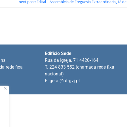
next post: Edital – Assembleia de Freguesia Extraordinaria_18 de
Edifício Sede
ins
Rua da Igreja, 71 4420-164
a rede fixa
T. 224 833 552 (chamada rede fixa
nacional)
E.
geral@uf-gvj.pt