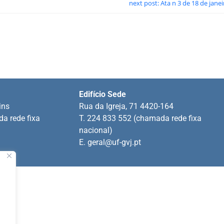
next post: Ata n 3 de 18 de jane
Edifício Sede
ins
Rua da Igreja, 71 4420-164
a rede fixa
T. 224 833 552 (chamada rede fixa
nacional)
E.
geral@uf-gvj.pt