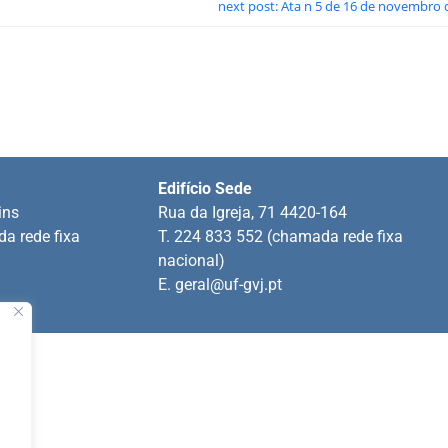
next post: Ata n 5 de 16 de novembro 
Edifício Sede
ins
Rua da Igreja, 71 4420-164
a rede fixa
T. 224 833 552 (chamada rede fixa
nacional)
E.
geral@uf-gvj.pt