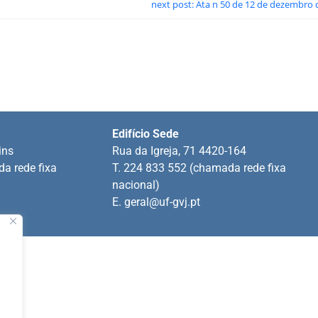
next post: Ata n 50 de 12 de dezembro 
Edifício Sede
ins
Rua da Igreja, 71 4420-164
a rede fixa
T. 224 833 552 (chamada rede fixa
nacional)
E.
geral@uf-gvj.pt