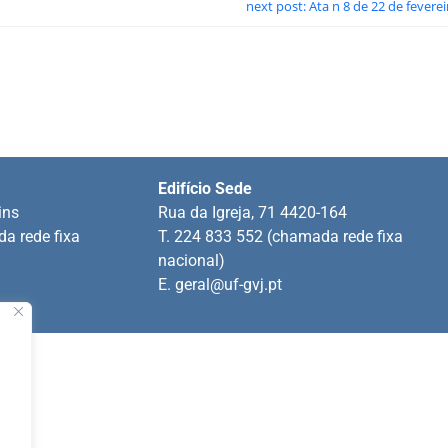
next post: Ata n 8 de 22 de fevere
Edifício Sede
ins
Rua da Igreja, 71 4420-164
a rede fixa
T. 224 833 552 (chamada rede fixa
nacional)
E.
geral@uf-gvj.pt