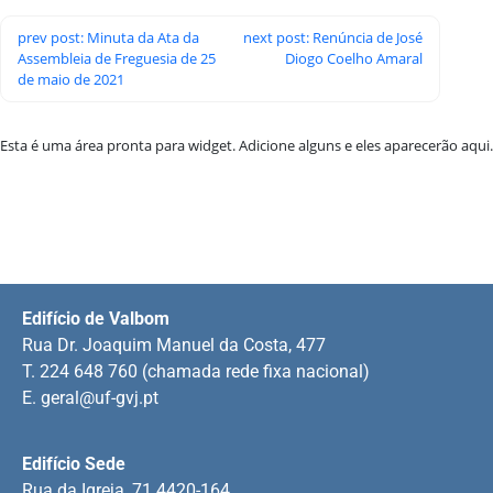
prev post: Minuta da Ata da
next post: Renúncia de José
Assembleia de Freguesia de 25
Diogo Coelho Amaral
de maio de 2021
Esta é uma área pronta para widget. Adicione alguns e eles aparecerão aqui.
Edifício de Valbom
Rua Dr. Joaquim Manuel da Costa, 477
T. 224 648 760 (chamada rede fixa nacional)
E.
geral@uf-gvj.pt
Edifício Sede
Rua da Igreja, 71 4420-164