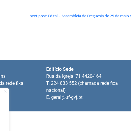
next post: Edital – Assembleia de Freguesia de 25 de maio
Edifício Sede
ins
Rua da Igreja, 71 4420-164
a rede fixa
T. 224 833 552 (chamada rede fixa
nacional)
E.
geral@uf-gvj.pt