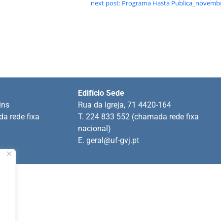
next post: Programa Hasta Publica_novemb
Edifício Sede
ins
Rua da Igreja, 71 4420-164
a rede fixa
T. 224 833 552 (chamada rede fixa
nacional)
E.
geral@uf-gvj.pt