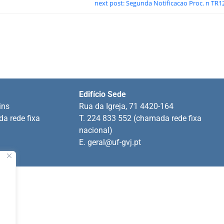
next post: Segunda Notificacao Proc. n TR1
Edifício Sede
ins
Rua da Igreja, 71 4420-164
a rede fixa
T. 224 833 552 (chamada rede fixa
nacional)
E.
geral@uf-gvj.pt