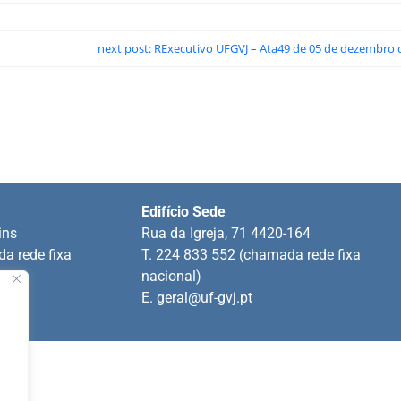
next post: RExecutivo UFGVJ – Ata49 de 05 de dezembro 
Edifício Sede
ins
Rua da Igreja, 71 4420-164
a rede fixa
T. 224 833 552 (chamada rede fixa
nacional)
E.
geral@uf-gvj.pt