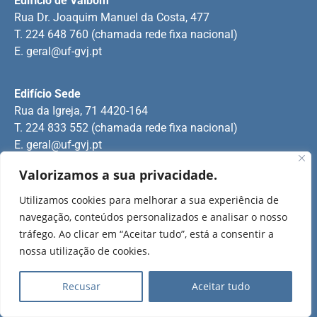
Edifício de Valbom
Rua Dr. Joaquim Manuel da Costa, 477
T. 224 648 760 (chamada rede fixa nacional)
E.
geral@uf-gvj.pt
Edifício Sede
Rua da Igreja, 71 4420-164
T. 224 833 552 (chamada rede fixa nacional)
E.
geral@uf-gvj.pt
Valorizamos a sua privacidade.
Edifício de Jovim
Utilizamos cookies para melhorar a sua experiência de
Rua Manuel Pinto Martins
navegação, conteúdos personalizados e analisar o nosso
T. 224 509 703 (chamada rede fixa nacional)
tráfego. Ao clicar em “Aceitar tudo”, está a consentir a
E.
geral@uf-gvj.pt
nossa utilização de cookies.
Recusar
Aceitar tudo
2025 Todos os direitos reservados.