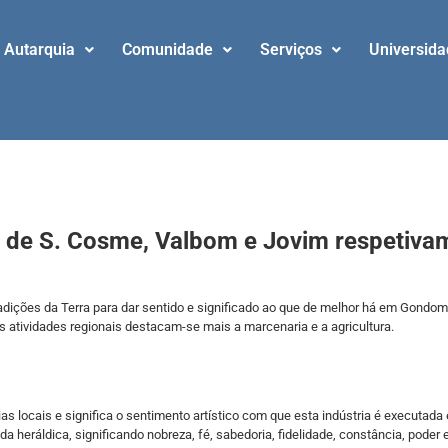
Autarquia
Comunidade
Serviços
Universid
s de S. Cosme, Valbom e Jovim respetiva
adições da Terra para dar sentido e significado ao que de melhor há em Gondom
s atividades regionais destacam-se mais a marcenaria e a agricultura.
rias locais e significa o sentimento artístico com que esta indústria é executa
a heráldica, significando nobreza, fé, sabedoria, fidelidade, constância, poder e