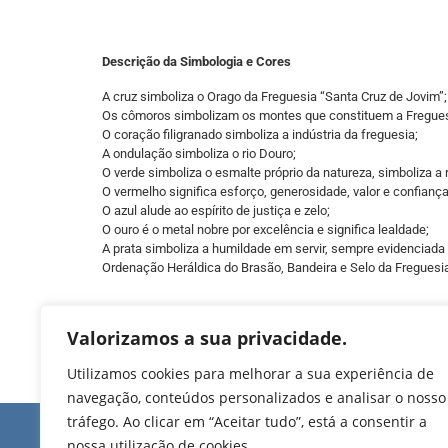
Descrição da Simbologia e Cores
A cruz simboliza o Orago da Freguesia “Santa Cruz de Jovim”;
Os cômoros simbolizam os montes que constituem a Fregues
O coração filigranado
simboliza a indústria da freguesia;
A ondulação
simboliza o rio Douro;
O verde simboliza o esmalte próprio da natureza, simboliza a 
O vermelho significa esforço, generosidade, valor e confiança
O azul alude ao espírito de justiça e zelo;
O ouro é o metal nobre por excelência e significa lealdade;
A prata simboliza a humildade em servir, sempre evidenciada
Ordenação Heráldica do Brasão, Bandeira e Selo da Freguesi
Valorizamos a sua privacidade.
Utilizamos cookies para melhorar a sua experiência de
navegação, conteúdos personalizados e analisar o nosso
tráfego. Ao clicar em “Aceitar tudo”, está a consentir a
Edifício de Jovim
nossa utilização de cookies.