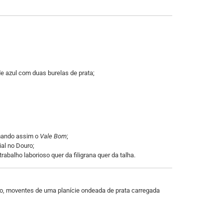
 azul com duas burelas de prata;
rmando assim o
Vale Bom
;
ial no Douro;
abalho laborioso quer da filigrana quer da talha.
ro, moventes de uma planície ondeada de prata carregada