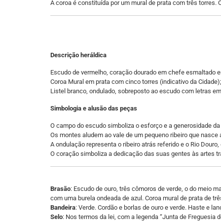
A coroa é constituída por um mural de prata com três torres. 
Descrição heráldica
Escudo de vermelho, coração dourado em chefe esmaltado em
Coroa Mural em prata com cinco torres (indicativo da Cidade)
Listel branco, ondulado, sobreposto ao escudo com letras em
Simbologia e alusão das peças
O campo do escudo simboliza o esforço e a generosidade da
Os montes aludem ao vale de um pequeno ribeiro que nasce 
A ondulação representa o ribeiro atrás referido e o Rio Douro
O coração simboliza a dedicação das suas gentes às artes tradi
Brasão
: Escudo de ouro, três cômoros de verde, o do meio 
com uma burela ondeada de azul. Coroa mural de prata de três
Bandeira
: Verde. Cordão e borlas de ouro e verde. Haste e lan
Selo
: Nos termos da lei, com a legenda “Junta de Freguesia