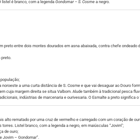
O listel é branco, com a legenda
Gondomar – S. Cosme
a negro.
 preto entre dois montes dourados em asna abaixada, contra chefe ondeado de
;
 preto.
 população;
a noroeste a uma curta distância de S. Cosme e que vai desaguar ao Douro fo
, em cuja margem direita se situa Valbom. Alude também à tradicional pesca fluv
cionais, indústrias de marcenaria e ourivesaria. O Esmalte a preto significa o tr
mais alto rematado por uma cruz de vermelho e carregado com um coração de ou
 torres. Listel branco, com a legenda a negro, em maiúsculas “Jovim”;
ça de ouro;
 de Jovim – Gondomar”.