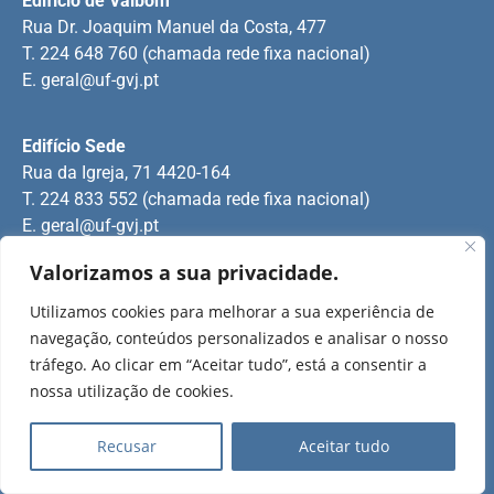
Edifício de Valbom
Rua Dr. Joaquim Manuel da Costa, 477
T. 224 648 760 (chamada rede fixa nacional)
E.
geral@uf-gvj.pt
Edifício Sede
Rua da Igreja, 71 4420-164
T. 224 833 552 (chamada rede fixa nacional)
E.
geral@uf-gvj.pt
Valorizamos a sua privacidade.
Edifício de Jovim
Utilizamos cookies para melhorar a sua experiência de
Rua Manuel Pinto Martins
navegação, conteúdos personalizados e analisar o nosso
T. 224 509 703 (chamada rede fixa nacional)
tráfego. Ao clicar em “Aceitar tudo”, está a consentir a
E.
geral@uf-gvj.pt
nossa utilização de cookies.
Recusar
Aceitar tudo
2025 Todos os direitos reservados.