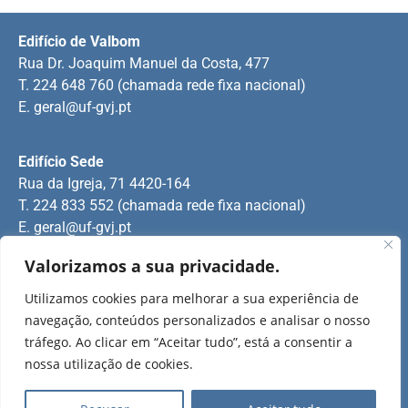
Edifício de Valbom
Rua Dr. Joaquim Manuel da Costa, 477
T. 224 648 760 (chamada rede fixa nacional)
E.
geral@uf-gvj.pt
Edifício Sede
Rua da Igreja, 71 4420-164
T. 224 833 552 (chamada rede fixa nacional)
E.
geral@uf-gvj.pt
Valorizamos a sua privacidade.
Edifício de Jovim
Utilizamos cookies para melhorar a sua experiência de
Rua Manuel Pinto Martins
navegação, conteúdos personalizados e analisar o nosso
T. 224 509 703 (chamada rede fixa nacional)
tráfego. Ao clicar em “Aceitar tudo”, está a consentir a
E.
geral@uf-gvj.pt
nossa utilização de cookies.