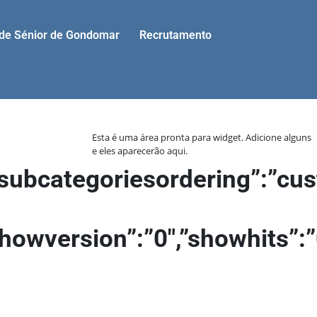
ade Sénior de Gondomar
Recrutamento
Esta é uma área pronta para widget. Adicione alguns
e eles aparecerão aqui.
”,”subcategoriesordering”:”c
,”showversion”:”0″,”showhits