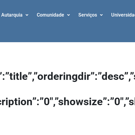
Autarquia
Comunidade
Serviços
Universid
”:”title”,”orderingdir”:”desc
cription”:”0″,”showsize”:”0″