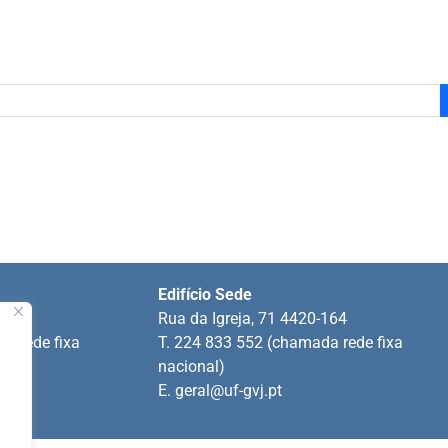
Edifício Sede
ins
Rua da Igreja, 71 4420-164
a rede fixa
T. 224 833 552 (chamada rede fixa
nacional)
E.
geral@uf-gvj.pt