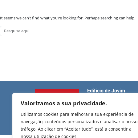
It seems we can’t find what you’re looking for. Perhaps searching can help.
Edifício de Jovim
Rua Manuel Pinto Mart
Valorizamos a sua privacidade.
T. 224 509 703 (chamad
nacional)
Utilizamos cookies para melhorar a sua experiência de
2025 Todos os direitos
reservados.
E.
geral@uf-gvj.pt
navegação, conteúdos personalizados e analisar o nosso
tráfego. Ao clicar em “Aceitar tudo”, está a consentir a
nossa utilização de cookies.