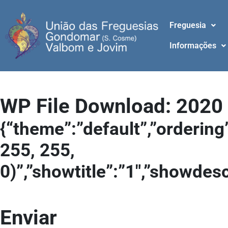
Freguesia
Informações
WP File Download:
2020
{“theme”:”default”,”ordering
255, 255,
0)”,”showtitle”:”1″,”showdes
Enviar