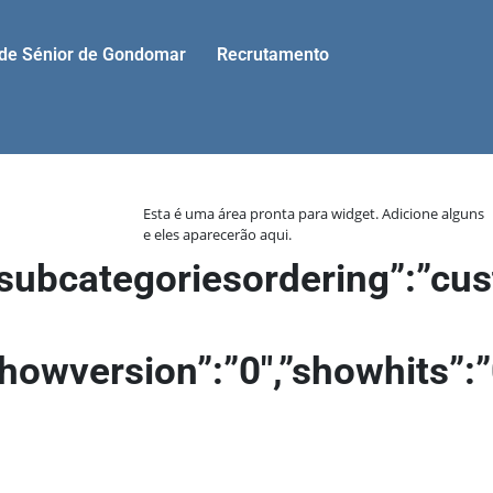
ade Sénior de Gondomar
Recrutamento
Esta é uma área pronta para widget. Adicione alguns
e eles aparecerão aqui.
”,”subcategoriesordering”:”c
,”showversion”:”0″,”showhits