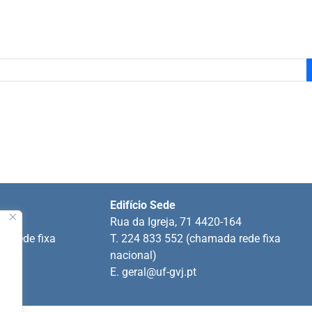
Edifício Sede
ins
Rua da Igreja, 71 4420-164
a rede fixa
T. 224 833 552 (chamada rede fixa
nacional)
E.
geral@uf-gvj.pt