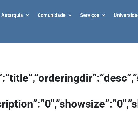
Autarquia
Comunidade
Serviços
Universid
”:”title”,”orderingdir”:”desc
cription”:”0″,”showsize”:”0″