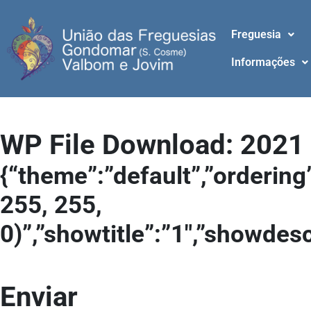
Freguesia
Informações
WP File Download:
2021
{“theme”:”default”,”ordering
255, 255,
0)”,”showtitle”:”1″,”showdes
Enviar