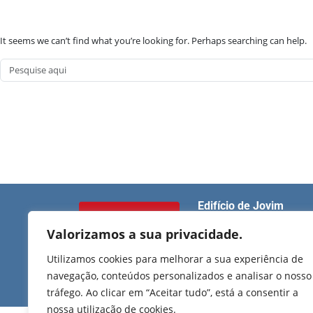
It seems we can’t find what you’re looking for. Perhaps searching can help.
Edifício de Jovim
Rua Manuel Pinto Mart
Valorizamos a sua privacidade.
T. 224 509 703 (chamad
nacional)
Utilizamos cookies para melhorar a sua experiência de
2025 Todos os direitos
reservados.
E.
geral@uf-gvj.pt
navegação, conteúdos personalizados e analisar o nosso
tráfego. Ao clicar em “Aceitar tudo”, está a consentir a
nossa utilização de cookies.