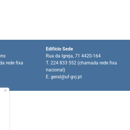
Edifício Sede
ins
Rua da Igreja, 71 4420-164
a rede fixa
T. 224 833 552 (chamada rede fixa
nacional)
E.
geral@uf-gvj.pt