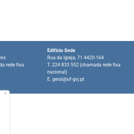
Edifício Sede
ins
Rua da Igreja, 71 4420-164
a rede fixa
T. 224 833 552 (chamada rede fixa
nacional)
E.
geral@uf-gvj.pt