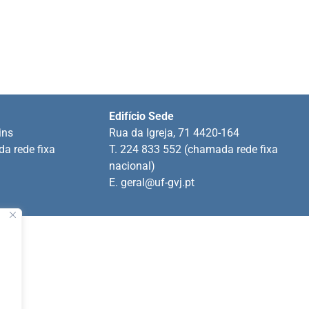
Edifício Sede
ins
Rua da Igreja, 71 4420-164
a rede fixa
T. 224 833 552 (chamada rede fixa
nacional)
E.
geral@uf-gvj.pt