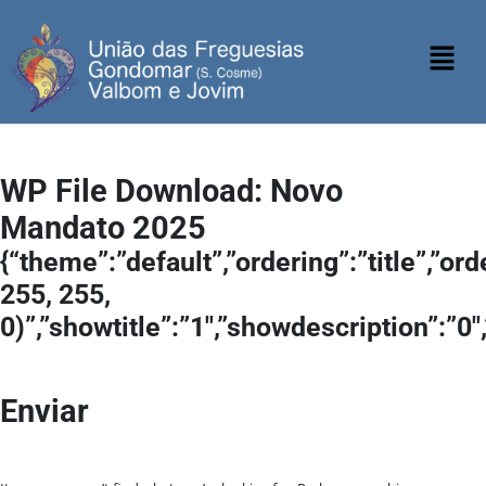
WP File Download:
Novo
Mandato 2025
{“theme”:”default”,”ordering”:”title”,”o
255, 255,
0)”,”showtitle”:”1″,”showdescription”:”
Enviar