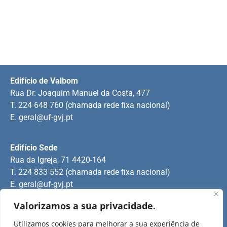
Edifício de Valbom
Rua Dr. Joaquim Manuel da Costa, 477
T. 224 648 760 (chamada rede fixa nacional)
E.
geral@uf-gvj.pt
Edifício Sede
Rua da Igreja, 71 4420-164
T. 224 833 552 (chamada rede fixa nacional)
E.
geral@uf-gvj.pt
Valorizamos a sua privacidade.
Edifício de Jovim
Utilizamos cookies para melhorar a sua experiência de
Rua Manuel Pinto Martins