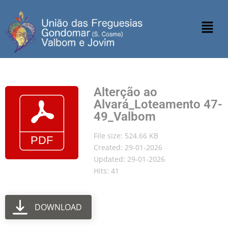
Alterção ao
Alvará_Loteamento 47-
49_Valbom
File size: 524.66 KB
Created: 29-01-2026
Updated: 29-01-2026
Hits: 41
DOWNLOAD