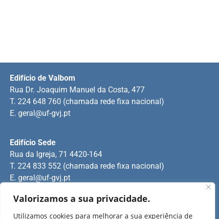
Edifício de Valbom
Rua Dr. Joaquim Manuel da Costa, 477
T. 224 648 760 (chamada rede fixa nacional)
E.
geral@uf-gvj.pt
Edifício Sede
Rua da Igreja, 71 4420-164
T. 224 833 552 (chamada rede fixa nacional)
E.
geral@uf-gvj.pt
Valorizamos a sua privacidade.
Edifício de Jovim
Utilizamos cookies para melhorar a sua experiência de
Rua Manuel Pinto Martins