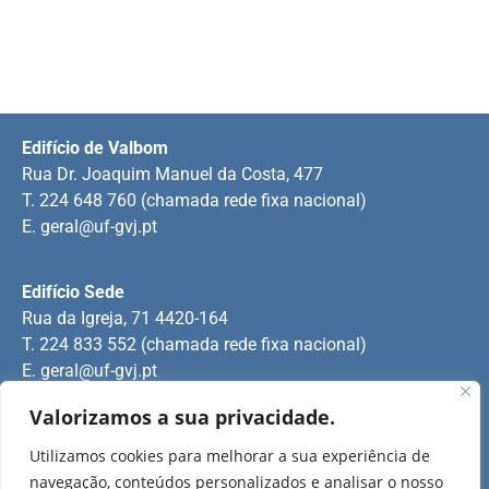
Edifício de Valbom
Rua Dr. Joaquim Manuel da Costa, 477
T. 224 648 760 (chamada rede fixa nacional)
E.
geral@uf-gvj.pt
Edifício Sede
Rua da Igreja, 71 4420-164
T. 224 833 552 (chamada rede fixa nacional)
E.
geral@uf-gvj.pt
Valorizamos a sua privacidade.
Edifício de Jovim
Utilizamos cookies para melhorar a sua experiência de
Rua Manuel Pinto Martins
navegação, conteúdos personalizados e analisar o nosso
T. 224 509 703 (chamada rede fixa nacional)