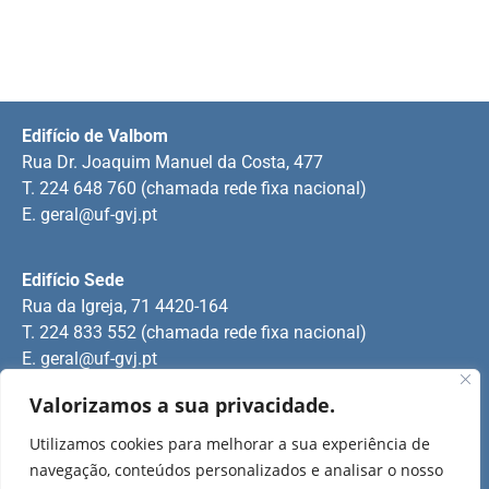
Edifício de Valbom
Rua Dr. Joaquim Manuel da Costa, 477
T. 224 648 760 (chamada rede fixa nacional)
E.
geral@uf-gvj.pt
Edifício Sede
Rua da Igreja, 71 4420-164
T. 224 833 552 (chamada rede fixa nacional)
E.
geral@uf-gvj.pt
Valorizamos a sua privacidade.
Edifício de Jovim
Utilizamos cookies para melhorar a sua experiência de
Rua Manuel Pinto Martins
navegação, conteúdos personalizados e analisar o nosso
T. 224 509 703 (chamada rede fixa nacional)