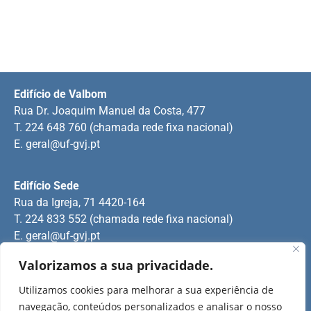
Edifício de Valbom
Rua Dr. Joaquim Manuel da Costa, 477
T. 224 648 760 (chamada rede fixa nacional)
E.
geral@uf-gvj.pt
Edifício Sede
Rua da Igreja, 71 4420-164
T. 224 833 552 (chamada rede fixa nacional)
E.
geral@uf-gvj.pt
Valorizamos a sua privacidade.
Edifício de Jovim
Utilizamos cookies para melhorar a sua experiência de
Rua Manuel Pinto Martins
navegação, conteúdos personalizados e analisar o nosso
T. 224 509 703 (chamada rede fixa nacional)