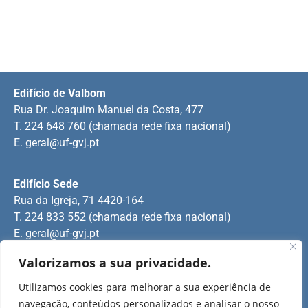
Edifício de Valbom
Rua Dr. Joaquim Manuel da Costa, 477
T. 224 648 760 (chamada rede fixa nacional)
E.
geral@uf-gvj.pt
Edifício Sede
Rua da Igreja, 71 4420-164
T. 224 833 552 (chamada rede fixa nacional)
E.
geral@uf-gvj.pt
Valorizamos a sua privacidade.
Edifício de Jovim
Utilizamos cookies para melhorar a sua experiência de
Rua Manuel Pinto Martins
navegação, conteúdos personalizados e analisar o nosso
T. 224 509 703 (chamada rede fixa nacional)