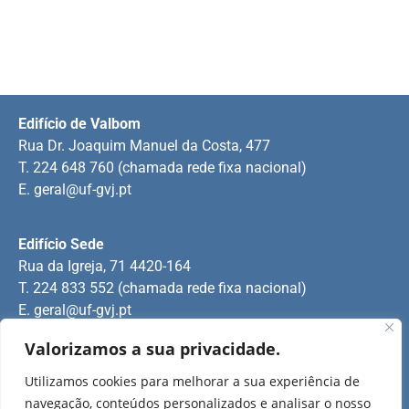
Edifício de Valbom
Rua Dr. Joaquim Manuel da Costa, 477
T. 224 648 760 (chamada rede fixa nacional)
E.
geral@uf-gvj.pt
Edifício Sede
Rua da Igreja, 71 4420-164
T. 224 833 552 (chamada rede fixa nacional)
E.
geral@uf-gvj.pt
Valorizamos a sua privacidade.
Edifício de Jovim
Utilizamos cookies para melhorar a sua experiência de
Rua Manuel Pinto Martins
navegação, conteúdos personalizados e analisar o nosso
T. 224 509 703 (chamada rede fixa nacional)