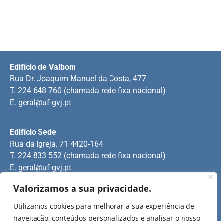
Edifício de Valbom
Rua Dr. Joaquim Manuel da Costa, 477
T. 224 648 760 (chamada rede fixa nacional)
E.
geral@uf-gvj.pt
Edifício Sede
Rua da Igreja, 71 4420-164
T. 224 833 552 (chamada rede fixa nacional)
E.
geral@uf-gvj.pt
Valorizamos a sua privacidade.
Edifício de Jovim
Utilizamos cookies para melhorar a sua experiência de
Rua Manuel Pinto Martins
navegação, conteúdos personalizados e analisar o nosso
T. 224 509 703 (chamada rede fixa nacional)