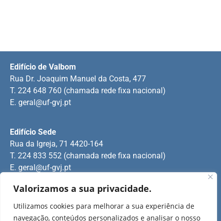
Edifício de Valbom
Rua Dr. Joaquim Manuel da Costa, 477
T. 224 648 760 (chamada rede fixa nacional)
E.
geral@uf-gvj.pt
Edifício Sede
Rua da Igreja, 71 4420-164
T. 224 833 552 (chamada rede fixa nacional)
E.
geral@uf-gvj.pt
Valorizamos a sua privacidade.
Edifício de Jovim
Utilizamos cookies para melhorar a sua experiência de
Rua Manuel Pinto Martins
navegação, conteúdos personalizados e analisar o nosso
T. 224 509 703 (chamada rede fixa nacional)