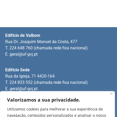
Edifício de Valbom
Rua Dr. Joaquim Manuel da Costa, 477
T. 224 648 760 (chamada rede fixa nacional)
E.
geral@uf-gvj.pt
Edifício Sede
Rua da Igreja, 71 4420-164
T. 224 833 552 (chamada rede fixa nacional)
E.
geral@uf-gvj.pt
Valorizamos a sua privacidade.
Edifício de Jovim
Utilizamos cookies para melhorar a sua experiência de
Rua Manuel Pinto Martins
navegação, conteúdos personalizados e analisar o nosso
T. 224 509 703 (chamada rede fixa nacional)