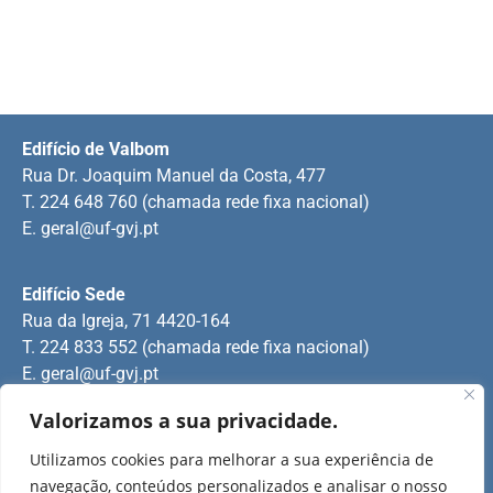
Edifício de Valbom
Rua Dr. Joaquim Manuel da Costa, 477
T. 224 648 760 (chamada rede fixa nacional)
E.
geral@uf-gvj.pt
Edifício Sede
Rua da Igreja, 71 4420-164
T. 224 833 552 (chamada rede fixa nacional)
E.
geral@uf-gvj.pt
Valorizamos a sua privacidade.
Edifício de Jovim
Utilizamos cookies para melhorar a sua experiência de
Rua Manuel Pinto Martins
navegação, conteúdos personalizados e analisar o nosso
T. 224 509 703 (chamada rede fixa nacional)