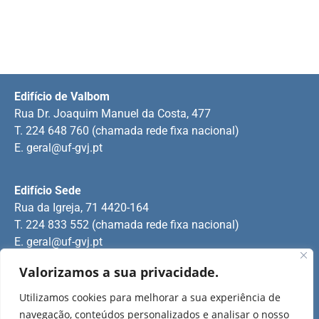
Edifício de Valbom
Rua Dr. Joaquim Manuel da Costa, 477
T. 224 648 760 (chamada rede fixa nacional)
E.
geral@uf-gvj.pt
Edifício Sede
Rua da Igreja, 71 4420-164
T. 224 833 552 (chamada rede fixa nacional)
E.
geral@uf-gvj.pt
Valorizamos a sua privacidade.
Edifício de Jovim
Utilizamos cookies para melhorar a sua experiência de
Rua Manuel Pinto Martins
navegação, conteúdos personalizados e analisar o nosso
T. 224 509 703 (chamada rede fixa nacional)