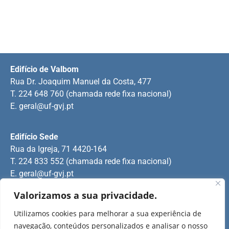
Edifício de Valbom
Rua Dr. Joaquim Manuel da Costa, 477
T. 224 648 760 (chamada rede fixa nacional)
E.
geral@uf-gvj.pt
Edifício Sede
Rua da Igreja, 71 4420-164
T. 224 833 552 (chamada rede fixa nacional)
E.
geral@uf-gvj.pt
Valorizamos a sua privacidade.
Edifício de Jovim
Utilizamos cookies para melhorar a sua experiência de
Rua Manuel Pinto Martins
navegação, conteúdos personalizados e analisar o nosso
T. 224 509 703 (chamada rede fixa nacional)