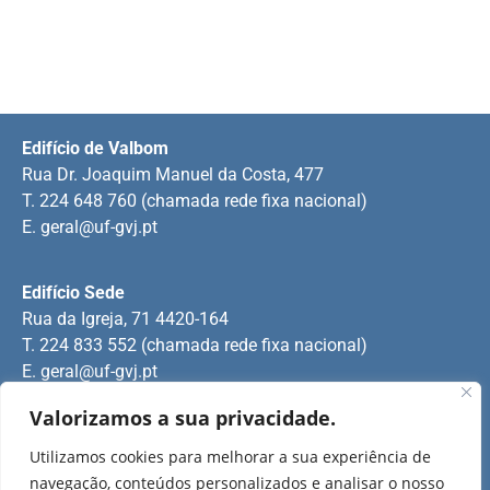
Edifício de Valbom
Rua Dr. Joaquim Manuel da Costa, 477
T. 224 648 760 (chamada rede fixa nacional)
E.
geral@uf-gvj.pt
Edifício Sede
Rua da Igreja, 71 4420-164
T. 224 833 552 (chamada rede fixa nacional)
E.
geral@uf-gvj.pt
Valorizamos a sua privacidade.
Edifício de Jovim
Utilizamos cookies para melhorar a sua experiência de
Rua Manuel Pinto Martins
navegação, conteúdos personalizados e analisar o nosso
T. 224 509 703 (chamada rede fixa nacional)