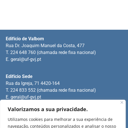
Edifício de Valbom
Rua Dr. Joaquim Manuel da Costa, 477
T. 224 648 760 (chamada rede fixa nacional)
E.
geral@uf-gvj.pt
Edifício Sede
Rua da Igreja, 71 4420-164
T. 224 833 552 (chamada rede fixa nacional)
E.
geral@uf-gvj.pt
Valorizamos a sua privacidade.
Edifício de Jovim
Utilizamos cookies para melhorar a sua experiência de
Rua Manuel Pinto Martins
navegação, conteúdos personalizados e analisar o nosso
T. 224 509 703 (chamada rede fixa nacional)