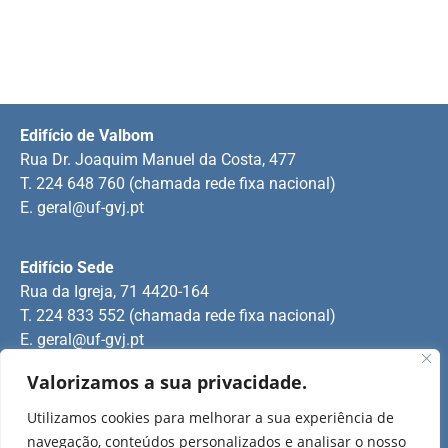
Edifício de Valbom
Rua Dr. Joaquim Manuel da Costa, 477
T. 224 648 760 (chamada rede fixa nacional)
E.
geral@uf-gvj.pt
Edifício Sede
Rua da Igreja, 71 4420-164
T. 224 833 552 (chamada rede fixa nacional)
E.
geral@uf-gvj.pt
Valorizamos a sua privacidade.
Edifício de Jovim
Utilizamos cookies para melhorar a sua experiência de
Rua Manuel Pinto Martins
navegação, conteúdos personalizados e analisar o nosso
T. 224 509 703 (chamada rede fixa nacional)