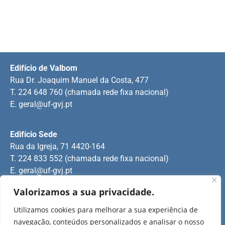
Edifício de Valbom
Rua Dr. Joaquim Manuel da Costa, 477
T. 224 648 760 (chamada rede fixa nacional)
E.
geral@uf-gvj.pt
Edifício Sede
Rua da Igreja, 71 4420-164
T. 224 833 552 (chamada rede fixa nacional)
E.
geral@uf-gvj.pt
Valorizamos a sua privacidade.
Edifício de Jovim
Utilizamos cookies para melhorar a sua experiência de
Rua Manuel Pinto Martins
navegação, conteúdos personalizados e analisar o nosso
T. 224 509 703 (chamada rede fixa nacional)