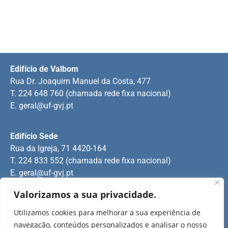
Edifício de Valbom
Rua Dr. Joaquim Manuel da Costa, 477
T. 224 648 760 (chamada rede fixa nacional)
E.
geral@uf-gvj.pt
Edifício Sede
Rua da Igreja, 71 4420-164
T. 224 833 552 (chamada rede fixa nacional)
E.
geral@uf-gvj.pt
Valorizamos a sua privacidade.
Edifício de Jovim
Utilizamos cookies para melhorar a sua experiência de
Rua Manuel Pinto Martins
navegação, conteúdos personalizados e analisar o nosso
T. 224 509 703 (chamada rede fixa nacional)