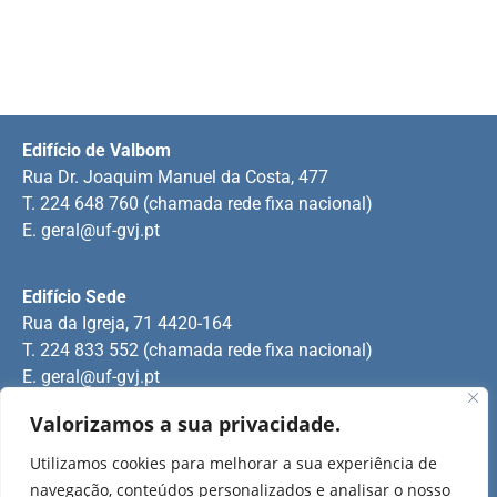
Edifício de Valbom
Rua Dr. Joaquim Manuel da Costa, 477
T. 224 648 760 (chamada rede fixa nacional)
E.
geral@uf-gvj.pt
Edifício Sede
Rua da Igreja, 71 4420-164
T. 224 833 552 (chamada rede fixa nacional)
E.
geral@uf-gvj.pt
Valorizamos a sua privacidade.
Edifício de Jovim
Utilizamos cookies para melhorar a sua experiência de
Rua Manuel Pinto Martins
navegação, conteúdos personalizados e analisar o nosso
T. 224 509 703 (chamada rede fixa nacional)