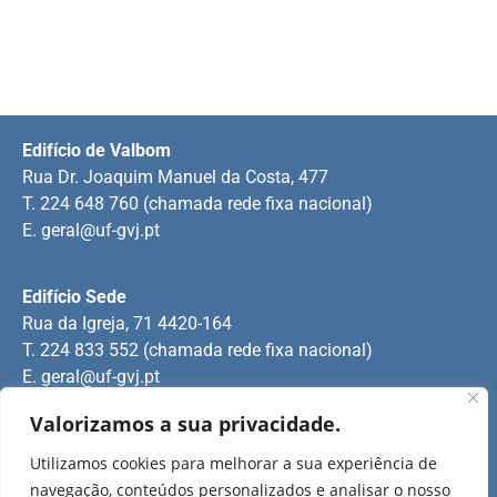
Edifício de Valbom
Rua Dr. Joaquim Manuel da Costa, 477
T. 224 648 760 (chamada rede fixa nacional)
E.
geral@uf-gvj.pt
Edifício Sede
Rua da Igreja, 71 4420-164
T. 224 833 552 (chamada rede fixa nacional)
E.
geral@uf-gvj.pt
Valorizamos a sua privacidade.
Edifício de Jovim
Utilizamos cookies para melhorar a sua experiência de
Rua Manuel Pinto Martins
navegação, conteúdos personalizados e analisar o nosso
T. 224 509 703 (chamada rede fixa nacional)