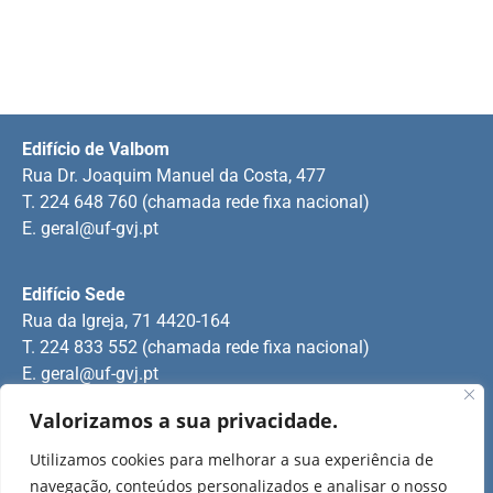
Edifício de Valbom
Rua Dr. Joaquim Manuel da Costa, 477
T. 224 648 760 (chamada rede fixa nacional)
E.
geral@uf-gvj.pt
Edifício Sede
Rua da Igreja, 71 4420-164
T. 224 833 552 (chamada rede fixa nacional)
E.
geral@uf-gvj.pt
Valorizamos a sua privacidade.
Edifício de Jovim
Utilizamos cookies para melhorar a sua experiência de
Rua Manuel Pinto Martins
navegação, conteúdos personalizados e analisar o nosso
T. 224 509 703 (chamada rede fixa nacional)