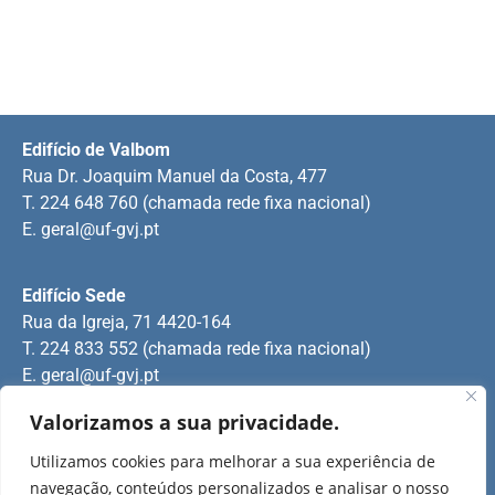
Edifício de Valbom
Rua Dr. Joaquim Manuel da Costa, 477
T. 224 648 760 (chamada rede fixa nacional)
E.
geral@uf-gvj.pt
Edifício Sede
Rua da Igreja, 71 4420-164
T. 224 833 552 (chamada rede fixa nacional)
E.
geral@uf-gvj.pt
Valorizamos a sua privacidade.
Edifício de Jovim
Utilizamos cookies para melhorar a sua experiência de
Rua Manuel Pinto Martins
navegação, conteúdos personalizados e analisar o nosso
T. 224 509 703 (chamada rede fixa nacional)